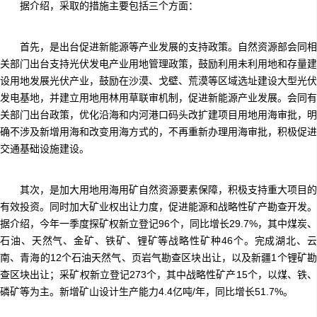
据介绍，采取的措施主要包括三个方面：
首先，是出台促进新能源等产业发展的支持政策。自然资源部会同相
关部门出台支持光伏发电产业用地管理政策，鼓励利用未利用地和存量建
设用地发展光伏产业，鼓励在沙漠、戈壁、荒漠等区域选址建设大型光伏
发电基地，并建立用地用林用草联审机制，促进新能源产业发展。会同有
关部门出台政策，优化沿海和内河港口码头改扩建项目用地用海审批，明
确不涉及新增用海和改变用海方式的，不再重新办理用海审批，积极促进
交通基础设施建设。
其次，是加大用地用海用矿自然资源要素保障，积极支持重大项目的
有效投资。同时加大矿业权出让力度，促进能源和战略性矿产勘查开发。
据介绍，今年一季度探矿权新立登记96个，同比增长29.7%，其中煤炭、
石油、天然气、金矿、铁矿、锂矿等战略性矿种46个。完成湖北、云
南、青海的12个石油天然气、页岩气勘查区块出让，以及新疆1个锂矿勘
查区块出让；采矿权新立登记273个，其中战略性矿产15个，以煤、铁、
磷矿等为主。新增矿山设计生产能力4.4亿吨/年，同比增长51.7%。